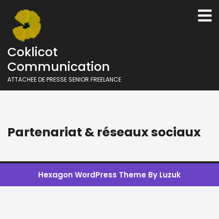
Skip
O
to
M
content
Coklicot
Communication
ATTACHEE DE PRESSE SENIOR FREELANCE
Partenariat & réseaux sociaux
Hexagon WordPress Theme
By Luzuk