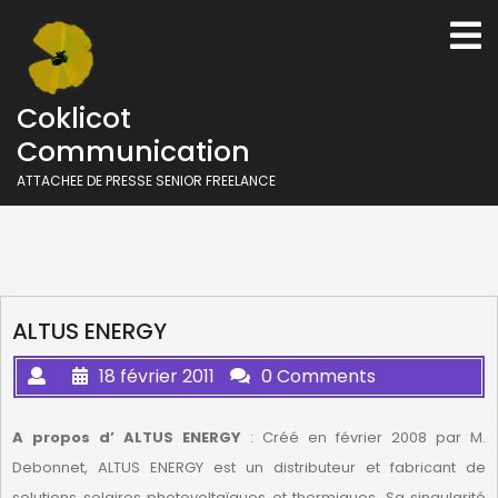
Skip
O
to
M
content
Coklicot
Communication
ATTACHEE DE PRESSE SENIOR FREELANCE
ALTUS ENERGY
18 février 2011
0 Comments
A propos d’ ALTUS ENERGY
: Créé en février 2008 par M.
Debonnet, ALTUS ENERGY est un distributeur et fabricant de
solutions solaires photovoltaïques et thermiques. Sa singularité