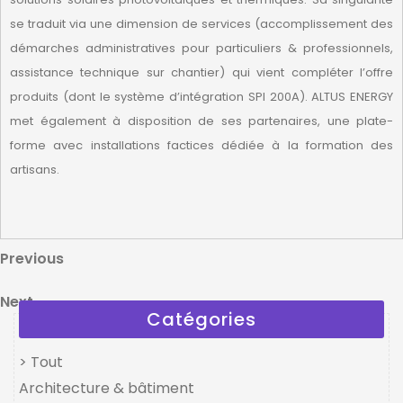
se traduit via une dimension de services (accomplissement des
démarches administratives pour particuliers & professionnels,
assistance technique sur chantier) qui vient compléter l’offre
produits (dont le système d’intégration SPI 200A). ALTUS ENERGY
met également à disposition de ses partenaires, une plate-
forme avec installations factices dédiée à la formation des
artisans.
Navigation
Previous
Previous
Post
de
Next
Next
l’article
Catégories
Post
> Tout
Architecture & bâtiment