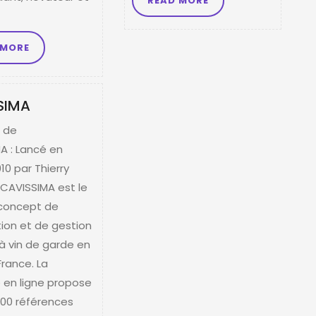
READ MORE
 MORE
SIMA
 de
A : Lancé en
010 par Thierry
CAVISSIMA est le
concept de
tion et de gestion
à vin de garde en
France. La
 en ligne propose
900 références