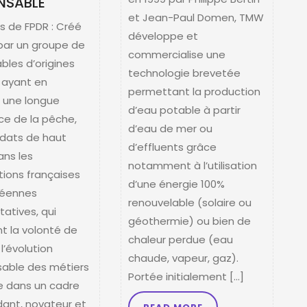
NSABLE
et Jean-Paul Domen, TMW
 de FPDR : Créé
développe et
par un groupe de
commercialise une
bles d’origines
technologie brevetée
, ayant en
permettant la production
une longue
d’eau potable à partir
ce de la pêche,
d’eau de mer ou
dats de haut
d’effluents grâce
ans les
notamment à l’utilisation
tions françaises
d’une énergie 100%
péennes
renouvelable (solaire ou
tatives, qui
géothermie) ou bien de
t la volonté de
chaleur perdue (eau
 l’évolution
chaude, vapeur, gaz).
sable des métiers
Portée initialement […]
 dans un cadre
ant, novateur et