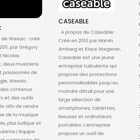
CASEABLE
C
A propos de Caseable :
 de Weezic : créé
Créé en 2010 par Marvin
t 2011, par Grégory
Amberg et Klaus Wegener,
et Nicolas
Caseable est une jeune
, deux musiciens
entreprise turbulente qui
t passionnés de
propose des protections
gie, Weezic
personnalisables jusqu’au
 des contenus
moindre détail pour une
fs et des outils
large sélection de
s afin de rendre
smartphones, tablettes,
que de la musique
liseuses et ordinateurs
le, plus ludique et
portables. L’entreprise
mulante.L’équipe
propose un outil de
est composée de