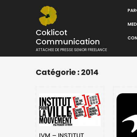
Skip
to
PAR
content
MEDI
Coklicot
CON
Communication
ATTACHEE DE PRESSE SENIOR FREELANCE
Catégorie :
2014
IVM – INSTITUT