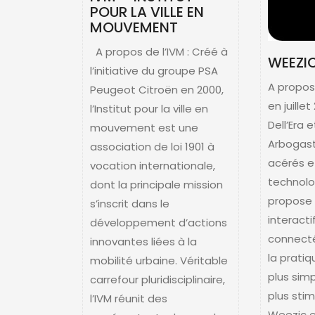
POUR LA VILLE EN
MOUVEMENT
A propos de l’IVM : Créé à
WEEZI
l’initiative du groupe PSA
A propos
Peugeot Citroën en 2000,
en juille
l’Institut pour la ville en
Dell’Era 
mouvement est une
Arbogast
association de loi 1901 à
acérés e
vocation internationale,
technolo
dont la principale mission
propose
s’inscrit dans le
interacti
développement d’actions
connecté
innovantes liées à la
la prati
mobilité urbaine. Véritable
plus simp
carrefour pluridisciplinaire,
plus sti
l’IVM réunit des
Weezic 