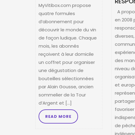
RESPO
MyVitibox.com propose
A propos
quatre formules
en 2008 
d’abonnement pour
responsa
découvrir le monde du vin
diverses
de façon ludique. Chaque
commun 
mois, les abonnés
expérien
reçoivent à leur domicile
des man
un coffret pour organiser
niveau d
une dégustation de
organisa
bouteilles sélectionnées
et euro
par Alain Gousse, ancien
représen
sommelier de la Tour
partagen
d’Argent et […]
favoriser
READ MORE
indispen
de pêche
indépend