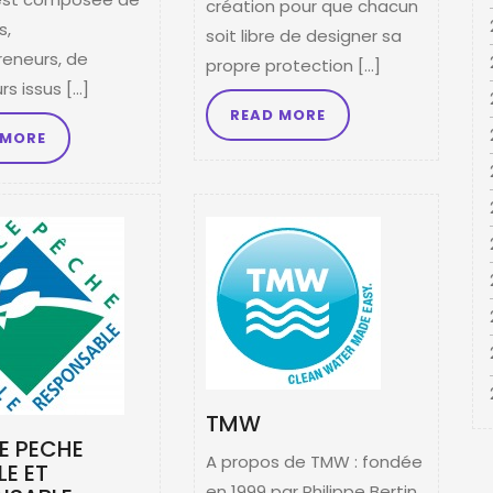
création pour que chacun
s,
soit libre de designer sa
reneurs, de
propre protection […]
s issus […]
READ MORE
 MORE
TMW
E PECHE
A propos de TMW : fondée
E ET
en 1999 par Philippe Bertin