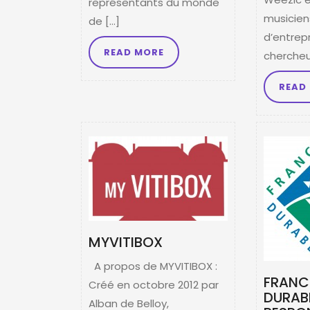
représentants du monde
musicien
de […]
d’entrep
READ MORE
chercheur
READ
MYVITIBOX
A propos de MYVITIBOX :
FRANC
Créé en octobre 2012 par
DURABL
Alban de Belloy,