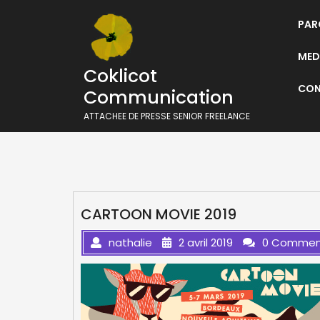
Skip
to
PAR
content
MEDI
Coklicot
CON
Communication
ATTACHEE DE PRESSE SENIOR FREELANCE
CARTOON MOVIE 2019
nathalie
2 avril 2019
0 Commen