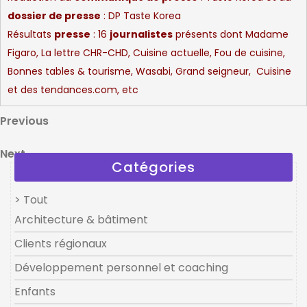
dossier de presse
:
DP Taste Korea
Résultats
presse
: 16
journalistes
présents dont Madame
Figaro, La lettre CHR-CHD, Cuisine actuelle, Fou de cuisine,
Bonnes tables & tourisme, Wasabi, Grand seigneur, Cuisine
et des tendances.com, etc
Navigation
Previous
Previous
Post
de
Next
Next
l’article
Catégories
Post
> Tout
Architecture & bâtiment
Clients régionaux
Développement personnel et coaching
Enfants