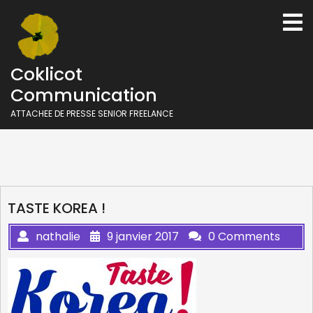
Skip
O
to
M
content
Coklicot
Communication
ATTACHEE DE PRESSE SENIOR FREELANCE
TASTE KOREA !
nathalie
9 janvier 2017
0 Comments