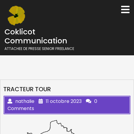
Skip
O
to
M
content
Coklicot
Communication
ATTACHEE DE PRESSE SENIOR FREELANCE
TRACTEUR TOUR
nathalie
11 octobre 2023
0
Comments