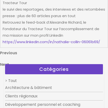
Tracteur Tour
le suivi des reportages, des interviews et des retombées
presse : plus de 60 articles parus en tout
Retrouvez le feed-back d’Alexandre Richard, le
Fondateur du Tracteur Tour sur l’accomplissement de
ma mission sur mon profil Linkedin
https://www.linkedin.com/in/nathalie-collin-06061b69/
Navigation
Previous
Previous
Post
de
Next
Next
l’article
Catégories
Post
> Tout
Architecture & bâtiment
Clients régionaux
Développement personnel et coaching